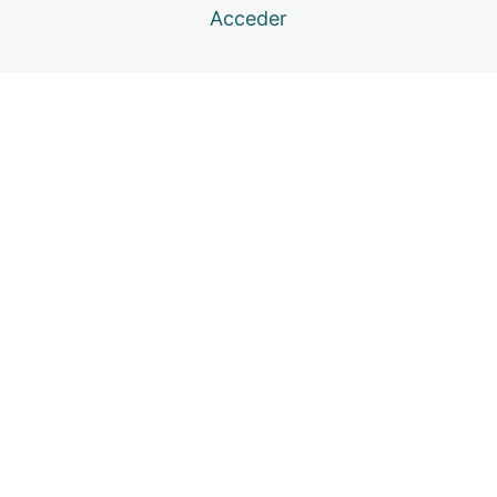
Act. 3 Motivación y perseverancia
Acceder
Act. 4 Motivación y perseverancia
Creatividad
4 lecciones