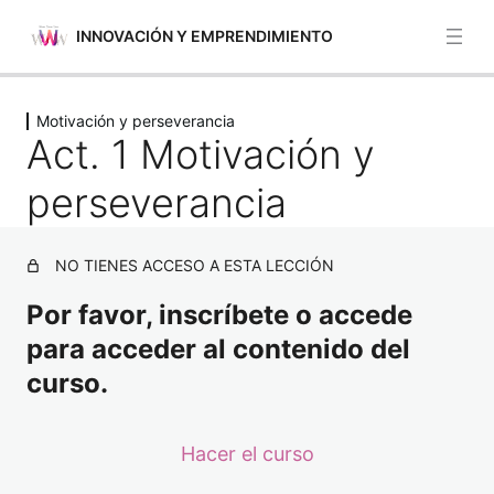
INNOVACIÓN Y EMPRENDIMIENTO
Anterior
Siguiente
Motivación y perseverancia
Identificación de oportunidades
Act. 1 Motivación y
5 lecciones
Autoconciencia y autoeficacia
perseverancia
4 lecciones
Papel de los emprendedores como
actores clave en la transformación
NO TIENES ACCESO A ESTA LECCIÓN
digital y social
Por favor, inscríbete o accede
4 lecciones
para acceder al contenido del
Motivación y perseverancia
curso.
Act. 1 Motivación y perseverancia
Hacer el curso
Act. 2 Motivación y perseverancia