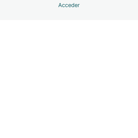
Act. 3 Motivación y perseverancia
Acceder
Act. 4 Motivación y perseverancia
Creatividad
4 lecciones