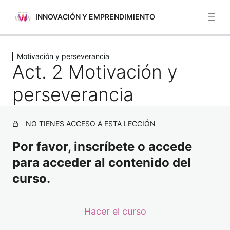
INNOVACIÓN Y EMPRENDIMIENTO
Anterior
Siguiente
Motivación y perseverancia
Identificación de oportunidades
Act. 2 Motivación y
5 lecciones
Autoconciencia y autoeficacia
perseverancia
4 lecciones
Papel de los emprendedores como
actores clave en la transformación
NO TIENES ACCESO A ESTA LECCIÓN
digital y social
Por favor, inscríbete o accede
4 lecciones
para acceder al contenido del
Motivación y perseverancia
curso.
Act. 1 Motivación y perseverancia
Hacer el curso
Act. 2 Motivación y perseverancia