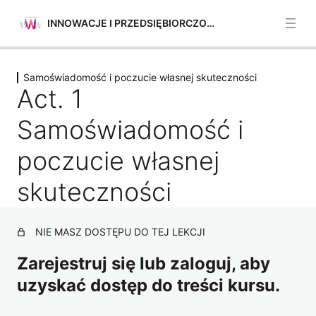
INNOWACJE I PRZEDSIĘBIORCZOŚĆ
Poprzednie
Następne
Samoświadomość i poczucie własnej skuteczności
Identyfikacja możliwości
Act. 1
5 lekcji
Samoświadomość i poczucie własnej
Samoświadomość i
skuteczności
poczucie własnej
Act. 1 Samoświadomość i poczucie własnej
skuteczności
skuteczności
Act. 2 Samoświadomość i poczucie własnej
skuteczności
NIE MASZ DOSTĘPU DO TEJ LEKCJI
Act. 3 Samoświadomość i poczucie własnej
Zarejestruj się lub zaloguj, aby
skuteczności
uzyskać dostęp do treści kursu.
Act. 4 Samoświadomość i poczucie własnej
skuteczności