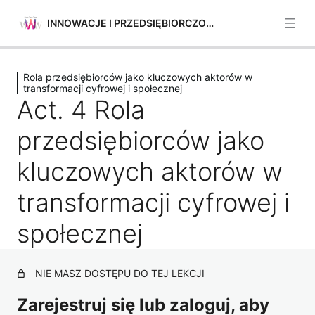
INNOWACJE I PRZEDSIĘBIORCZOŚĆ
Poprzednie
Następne
Rola przedsiębiorców jako kluczowych aktorów w
Identyfikacja możliwości
transformacji cyfrowej i społecznej
Act. 4 Rola
5 lekcji
Samoświadomość i poczucie własnej
przedsiębiorców jako
skuteczności
4 lekcje
kluczowych aktorów w
Rola przedsiębiorców jako
kluczowych aktorów w transformacji
transformacji cyfrowej i
cyfrowej i społecznej
społecznej
Act. 1 Rola przedsiębiorców jako kluczowych aktorów w
transformacji cyfrowej i społecznej
NIE MASZ DOSTĘPU DO TEJ LEKCJI
Act. 2 Rola przedsiębiorców jako kluczowych aktorów w
transformacji cyfrowej i społecznej
Zarejestruj się lub zaloguj, aby