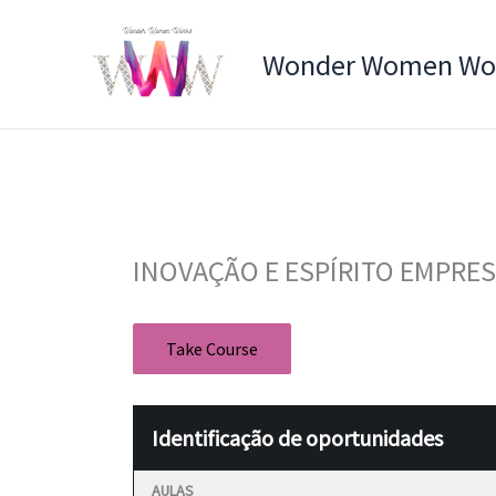
Skip
to
Wonder Women Wo
content
INOVAÇÃO E ESPÍRITO EMPRES
Take Course
Identificação de oportunidades
AULAS