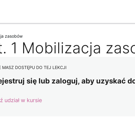
ednie
Następne
cja zasobów
t. 1 Mobilizacja za
E MASZ DOSTĘPU DO TEJ LEKCJI
ejestruj się lub zaloguj, aby uzyskać d
ź udział w kursie