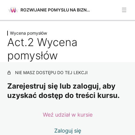
ROZWIJANIE POMYSŁU NA BIZNES
Poprzednie
Następne
Wycena pomysłów
Planowanie i zarządzanie
Act.2 Wycena
5 lekcji
Mobilizacja ludzi
pomysłów
4 lekcje
Mobilizacja zasobów
NIE MASZ DOSTĘPU DO TEJ LEKCJI
4 lekcje
Wycena pomysłów
Zarejestruj się lub zaloguj, aby
uzyskać dostęp do treści kursu.
Act.1 Wycena pomysłów
Act.2 Wycena pomysłów
Weź udział w kursie
Act.3 Wycena pomysłów
Zaloguj się
Act.4 Wycena pomysłów