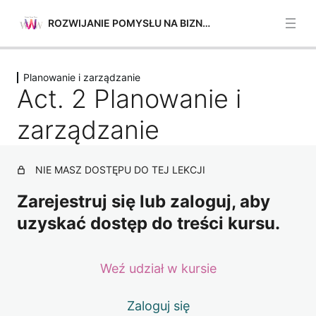
ROZWIJANIE POMYSŁU NA BIZNES
Poprzednie
Następne
Planowanie i zarządzanie
Planowanie i zarządzanie
Act. 2 Planowanie i
Act. 1 Planowanie i zarządzanie
zarządzanie
Act. 2 Planowanie i zarządzanie
NIE MASZ DOSTĘPU DO TEJ LEKCJI
Act. 3 Planowanie i zarządzanie
Zarejestruj się lub zaloguj, aby
Act. 4 Planowanie i zarządzanie
uzyskać dostęp do treści kursu.
Act. 5 Planowanie i zarządzanie
Mobilizacja ludzi
Weź udział w kursie
4 lekcje
Mobilizacja zasobów
Zaloguj się
4 lekcje