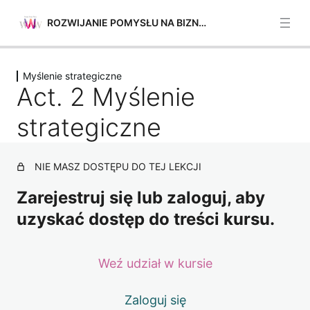
ROZWIJANIE POMYSŁU NA BIZNES
Poprzednie
Następne
Myślenie strategiczne
Planowanie i zarządzanie
Act. 2 Myślenie
5 lekcji
Mobilizacja ludzi
strategiczne
4 lekcje
Mobilizacja zasobów
NIE MASZ DOSTĘPU DO TEJ LEKCJI
4 lekcje
Wycena pomysłów
Zarejestruj się lub zaloguj, aby
4 lekcje
uzyskać dostęp do treści kursu.
Myślenie strategiczne
Act. 1 Myślenie strategiczne
Weź udział w kursie
Act. 2 Myślenie strategiczne
Zaloguj się
Act. 3 Myślenie strategiczne