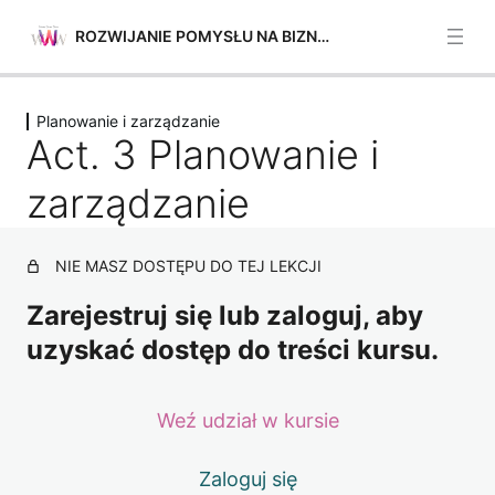
ROZWIJANIE POMYSŁU NA BIZNES
Poprzednie
Następne
Planowanie i zarządzanie
Planowanie i zarządzanie
Act. 3 Planowanie i
Act. 1 Planowanie i zarządzanie
zarządzanie
Act. 2 Planowanie i zarządzanie
NIE MASZ DOSTĘPU DO TEJ LEKCJI
Act. 3 Planowanie i zarządzanie
Zarejestruj się lub zaloguj, aby
Act. 4 Planowanie i zarządzanie
uzyskać dostęp do treści kursu.
Act. 5 Planowanie i zarządzanie
Mobilizacja ludzi
Weź udział w kursie
4 lekcje
Mobilizacja zasobów
Zaloguj się
4 lekcje