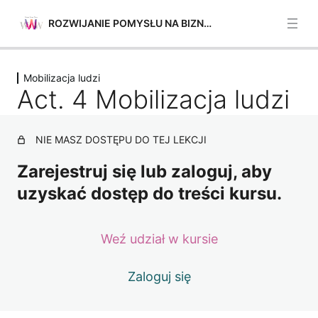
ROZWIJANIE POMYSŁU NA BIZNES
Poprzednie
Następne
Mobilizacja ludzi
Planowanie i zarządzanie
Act. 4 Mobilizacja ludzi
5 lekcji
Mobilizacja ludzi
NIE MASZ DOSTĘPU DO TEJ LEKCJI
Act. 1 Mobilizacja ludzi
Zarejestruj się lub zaloguj, aby
Act. 2 Mobilizacja ludzi
uzyskać dostęp do treści kursu.
Act. 3 Mobilizacja ludzi
Weź udział w kursie
Act. 4 Mobilizacja ludzi
Mobilizacja zasobów
Zaloguj się
4 lekcje
Wycena pomysłów
4 lekcje